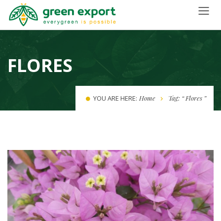
FLORES
YOU ARE HERE:
Home
Tag: “ Flores ”