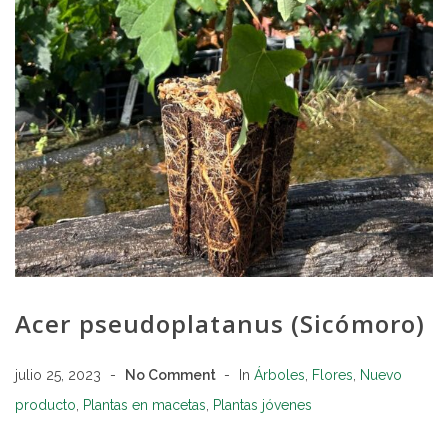
Acer pseudoplatanus (Sicómoro)
julio 25, 2023
No Comment
In
Árboles
,
Flores
,
Nuevo
producto
,
Plantas en macetas
,
Plantas jóvenes