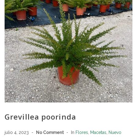
Grevillea poorinda
julio 4, 2023
No Comment
In
Flores
,
Macetas
,
Nuevo